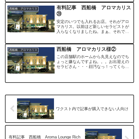
やっぱり20代前半は肌質が違いますね。
久々に支払い...
有料記事 西船橋 アロマカリス
西船橋 アロマカリス
㉙
安定のいつでも入れるお店。それがアロ
マカリス。以前ほど新しいセラピストが
入らなくなりましたね。まぁ、それでも
それなりに沸いて来ますがｗ今回は初め
てのゴールドセラピストに当たりまし
た。タイミング的にフリーで入ってもシ
西船橋 アロマカリス様②
西船橋 アロマカリス
ルバーかゴールドしかいない...
この店舗駅のホームから丸見えなのでち
ょっと嫌なんですよね。。。お出迎えの
セラピさん・・・顔汚なっ！ってくらい
吹き出物でぶつぶつです。。。うぁ・・
やっぱここはアカンわ。。。フリーは止
めたほうがいいと思います。（今度から
指名しよ。。。）なんか割...
ワクスト内で記事が購入できない人向け
有料記事 西船橋 Aroma Lounge Rich