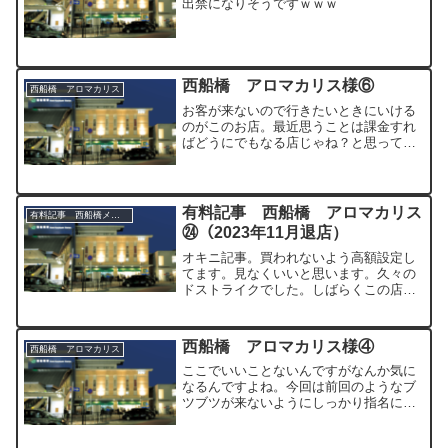
出禁になりそうですｗｗｗ
西船橋 アロマカリス様⑥
西船橋 アロマカリス
お客が来ないので行きたいときにいける
のがこのお店。最近思うことは課金すれ
ばどうにでもなる店じゃね？と思ってま
す。さてさて今回はだれにしてやろうか
と物色してみる。20代前半のほんわか系
ぽい子をチョイス。結果から言うと地
雷。。。90min 17...
有料記事 西船橋 アロマカリス
有料記事 西船橋メンズエステ関連
㉔（2023年11月退店）
オキニ記事。買われないよう高額設定し
てます。見なくいいと思います。久々の
ドストライクでした。しばらくこの店は
この子一択にしますｗ
西船橋 アロマカリス様④
西船橋 アロマカリス
ここでいいことないんですがなんか気に
なるんですよね。今回は前回のようなブ
ツブツが来ないようにしっかり指名にし
ました。90min 17000円。お出迎えのセ
ラピストさん、うん！可愛い。合格点！